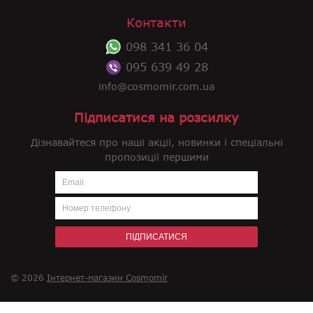
Контакти
098 341 36 04
095 639 49 28
info@cosmomir.com.ua
Підписатися на розсилку
Дізнавайтеся про наші акції, новинки і спеціальні
пропозиції першими
ПІДПИСАТИСЯ
© 2026
Інтернет-магазин Cosmomir