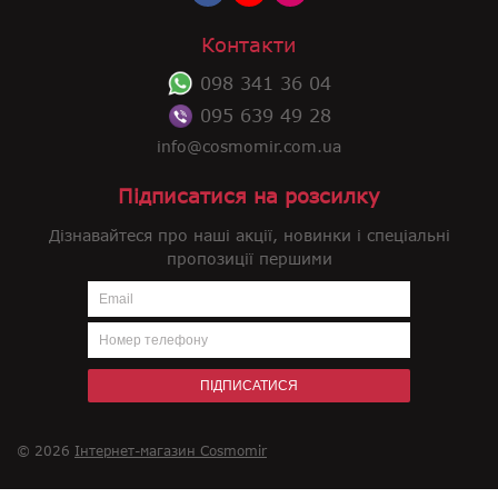
Контакти
098 341 36 04
095 639 49 28
info@cosmomir.com.ua
Підписатися на розсилку
Дізнавайтеся про наші акції, новинки і спеціальні
пропозиції першими
ПІДПИСАТИСЯ
© 2026
Інтернет-магазин Cosmomir