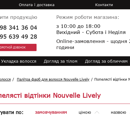
Оплата і доставка
Контакти
ити продукцію
Режим роботи магазина:
з 10:00 до 18:00
98 341 36 04
Вихідний - Субота і Неділя
95 639 49 28
Online-замовлення - щодня 
години
ОРОТНІЙ ДЗВІНОК
Укладка волосся
Догляд за тiлом
Догляд за обличчям
олосся
Палітра фарб для волосся Nouvelle Lively
Попелясті відтінки N
елясті відтінки Nouvelle Lively
увати по:
замовчуванням
ціною
назвою