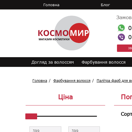
Головна
Блог
Замов
0
0
ЗВ
Догляд за волоссям
Фарбування волосся
Головна
Фарбування волосся
Палітра фарб для в
Ціна
Поп
Сорт