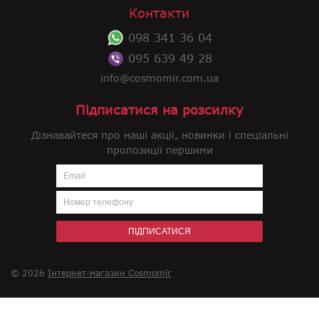
Контакти
098 341 36 04
095 639 49 28
info@cosmomir.com.ua
Підписатися на розсилку
Дізнавайтеся про наші акції, новинки і спеціальні
пропозиції першими
ПІДПИСАТИСЯ
© 2026
Інтернет-магазин Cosmomir