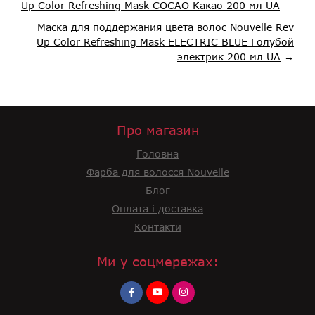
Up Color Refreshing Mask COCAO Какао 200 мл UA
Маска для поддержания цвета волос Nouvelle Rev
Up Color Refreshing Mask ELECTRIC BLUE Голубой
электрик 200 мл UA
→
Про магазин
Головна
Фарба для волосся Nouvelle
Блог
Оплата і доставка
Контакти
Ми у соцмережах: